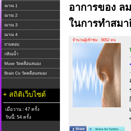
อาการของ ลม
ฌาณ 1
ฌาณ 2
ในการทำสมาธิ
ฌาณ 3
ฌาณ 4
จำนวนผู้เข้าชม : 9052 คน
ถามตอบ
กสิณน้ำ
Muse วัดคลื่อนสมอง
Brain Co วัดคลื่อนสมอง
+
สถิติเว็บไซต์
เมื่อวาน : 47 ครั้ง
วันนี้: 54 ครั้ง