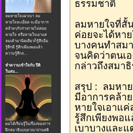
ธรรมชาติ
ลมหายใจแผ่วเบา ลม
ลมหายใจที่สั้
หายใจละเอียด จะมีอาการ
คล้ายๆกับร่างกายไม่ค่อย
ค่อยจะได้หายใ
หายใจ หรือหายใจเอาแค่
ลมเค้ามานิดเดียวก็รู้สึกอิ่ม
บางคนทำสมาธ
รู้สึกดี รู้สึกเพียงพอแล้ว
จนคิดว่าตนเองไ
ความรู้สึกถ...
กล่าวถึงสมาธิ
ทำความเข้าใจกับ ปีติ
ในสม...
สรุป : ลมหาย
มีอาการคล้าย
หายใจเอาแค่ลมเ
รู้สึกเพียงพอ
ผมได้เรียนรู้ในเรื่องของการ
เบาบางและแตก
ฝึกสมาธิแบบอาณาปานสติ