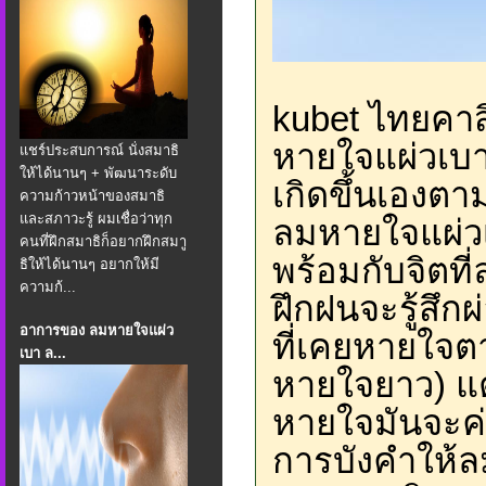
kubet ไทยคา
หายใจแผ่วเบา
แชร์ประสบการณ์ นั่งสมาธิ
ให้ได้นานๆ + พัฒนาระดับ
เกิดขึ้นเองตา
ความก้าวหน้าของสมาธิ
และสภาวะรู้ ผมเชื่อว่าทุก
ลมหายใจแผ่ว
คนที่ฝึกสมาธิก็อยากฝึกสมาู
พร้อมกับจิตที
ธิให้ได้นานๆ อยากให้มี
ความก้...
ฝึกฝนจะรู้สึ
อาการของ ลมหายใจแผ่ว
ที่เคยหายใจตา
เบา ล...
หายใจยาว) แต่
หายใจมันจะค่อ
การบังคำให้ล