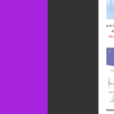
อากา
ล
ประ
ทดสอบ