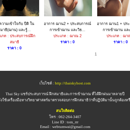
วามเข้าใจกับ ปีติ ใน
อาการ ฌาน2 + ประสบการณ์
อาการ ฌาน1 + ประ
มาธิ(ฌาน) และรู้...
การเข้าฌาน และวิธ...
การเข้าฌาน และว
เภท : ประสบการณ์ฝึก
ประเภท : ฌาณ 2
ประเภท : ฌา
สมาธิ
ราคา : 0
ราคา : 0
ราคา : 0
1
เว็บไซต์ :
http://thaiskyhost.com
Thai Sky
แชร์ประสบการณ์ ฝึกสมาธิและการเข้าฌาณ ที่ได้ฝึกฝนมาหลายปี
ังใช้เครื่องมือทางวิทยาศาสตร์มาตรวจสอบการฝึกสมาธิว่าที่ปฏิบัติมานั้นถูกต้องหร
สนใจติดต่อ
โทร : 062-264-3407
Line ID : tom_rrr
Email : webtumwai@gmail.com