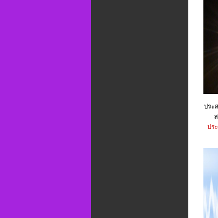
ประส
ส
ประ