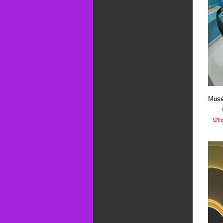
Muse
ประ