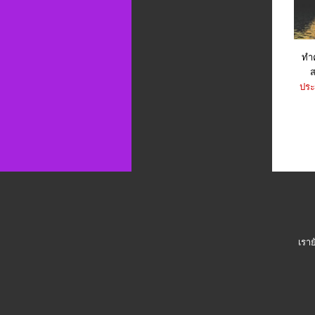
ทำค
ส
ประ
เราย