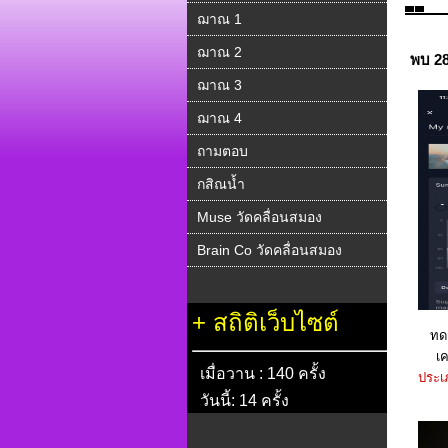
ฌาณ 1
ฌาณ 2
พบ 2
ฌาณ 3
ฌาณ 4
ถามตอบ
กสิณน้ำ
Muse วัดคลื่อนสมอง
Brain Co วัดคลื่อนสมอง
+
สถิติเว็บไซต์
ทด
เค
เมื่อวาน : 140 ครั้ง
ประเภ
วันนี้: 14 ครั้ง