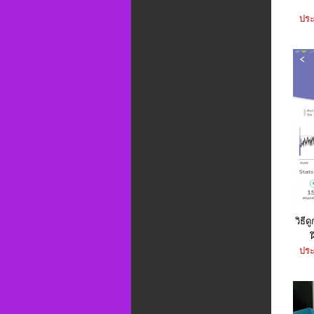
ประ
วิธี
ประ