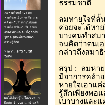
ธรรมชาติ
ลมหายใจแผ่วเบา ลม
ลมหายใจที่สั้
หายใจละเอียด จะมีอาการ
คล้ายๆกับร่างกายไม่ค่อย
ค่อยจะได้หายใ
หายใจ หรือหายใจเอาแค่
ลมเค้ามานิดเดียวก็รู้สึกอิ่ม
บางคนทำสมาธ
รู้สึกดี รู้สึกเพียงพอแล้ว
จนคิดว่าตนเองไ
ความรู้สึกถ...
กล่าวถึงสมาธิ
ทำความเข้าใจกับ ปีติ
ในสม...
สรุป : ลมหาย
มีอาการคล้าย
หายใจเอาแค่ลมเ
รู้สึกเพียงพอ
ผมได้เรียนรู้ในเรื่องของการ
เบาบางและแตก
ฝึกสมาธิแบบอาณาปานสติ