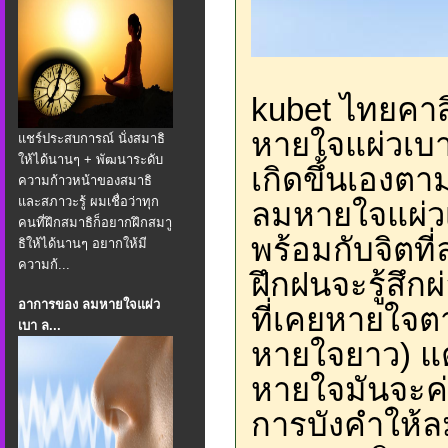
kubet ไทยคา
หายใจแผ่วเบา
แชร์ประสบการณ์ นั่งสมาธิ
ให้ได้นานๆ + พัฒนาระดับ
เกิดขึ้นเองตา
ความก้าวหน้าของสมาธิ
และสภาวะรู้ ผมเชื่อว่าทุก
ลมหายใจแผ่ว
คนที่ฝึกสมาธิก็อยากฝึกสมาู
พร้อมกับจิตที
ธิให้ได้นานๆ อยากให้มี
ความก้...
ฝึกฝนจะรู้สึ
อาการของ ลมหายใจแผ่ว
ที่เคยหายใจตา
เบา ล...
หายใจยาว) แต่
หายใจมันจะค่อ
การบังคำให้ล