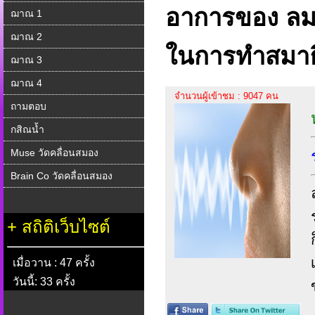
อาการของ ลม
ฌาณ 1
ฌาณ 2
ในการทำสมาธิ
ฌาณ 3
ฌาณ 4
จำนวนผู้เข้าชม : 9047 คน
ถามตอบ
กสิณน้ำ
Muse วัดคลื่อนสมอง
Brain Co วัดคลื่อนสมอง
+
สถิติเว็บไซต์
เมื่อวาน : 47 ครั้ง
วันนี้: 33 ครั้ง