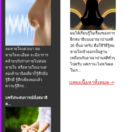
ผมได้เรียนรู้ในเรื่องของการ
ฝึกสมาธิแบบอาณาปานสติ
16 ขั้นมาครับ คือใช้วิธีรู้ลม
ลมหายใจแผ่วเบา ลม
หายใจเข้าออกเป็นฐาน
หายใจละเอียด จะมีอาการ
เหมือนกับอาณาปานสติทั่วๆ
คล้ายๆกับร่างกายไม่ค่อย
ไปครับ แต่เราจะไม่หวังผล
หายใจ หรือหายใจเอาแค่
ในเร...
ลมเค้ามานิดเดียวก็รู้สึกอิ่ม
รู้สึกดี รู้สึกเพียงพอแล้ว
แสดงเนื้อหาทั้งหมด ->
ความรู้สึกถ...
แชร์ประสบการณ์นั่งสมาธิ
ต...